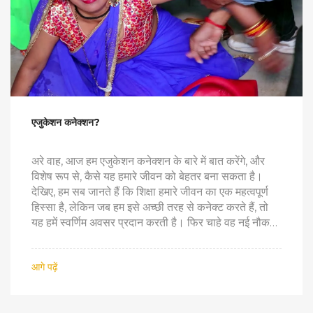
एजुकेशन कनेक्शन?
अरे वाह, आज हम एजुकेशन कनेक्शन के बारे में बात करेंगे, और
विशेष रूप से, कैसे यह हमारे जीवन को बेहतर बना सकता है।
देखिए, हम सब जानते हैं कि शिक्षा हमारे जीवन का एक महत्वपूर्ण
हिस्सा है, लेकिन जब हम इसे अच्छी तरह से कनेक्ट करते हैं, तो
यह हमें स्वर्णिम अवसर प्रदान करती है। फिर चाहे वह नई नौकरी
हो, नई यात्रा हो या फिर नई जिंदगी की शुरुआत, शिक्षा हमें सही
दिशा देती है। क्योंकि जैसे हम कहते हैं, 'ज्ञान ही शक्ति है'! तो
आगे पढ़ें
दोस्तों, अगर आप भी चाहते हैं कि आपका जीवन एक नया मोड़ ले,
तो आज ही शिक्षा के साथ अपना कनेक्शन बनाएं। हाँ, और याद
रखें, ज्ञान की कोई सीमा नहीं होती, चाहे वह आपकी उम्र हो या