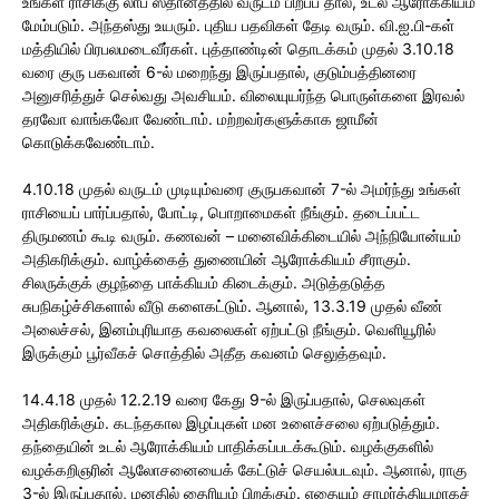
உங்கள் ராசிக்கு லாப ஸ்தானத்தில் வருடம் பிறப்ப தால், உடல் ஆரோக்கியம்
மேம்படும். அந்தஸ்து உயரும். புதிய பதவிகள் தேடி வரும். வி.ஐ.பி-கள்
மத்தியில் பிரபலமடைவீர்கள். புத்தாண்டின் தொடக்கம் முதல் 3.10.18
வரை குரு பகவான் 6-ல் மறைந்து இருப்பதால், குடும்பத்தினரை
அனுசரித்துச் செல்வது அவசியம். விலையுயர்ந்த பொருள்களை இரவல்
தரவோ வாங்கவோ வேண்டாம். மற்றவர்களுக்காக ஜாமீன்
கொடுக்கவேண்டாம்.
4.10.18 முதல் வருடம் முடியும்வரை குருபகவான் 7-ல் அமர்ந்து உங்கள்
ராசியைப் பார்ப்பதால், போட்டி, பொறாமைகள் நீங்கும். தடைப்பட்ட
திருமணம் கூடி வரும். கணவன் – மனைவிக்கிடையில் அந்நியோன்யம்
அதிகரிக்கும். வாழ்க்கைத் துணையின் ஆரோக்கியம் சீராகும்.
சிலருக்குக் குழந்தை பாக்கியம் கிடைக்கும். அடுத்தடுத்த
சுபநிகழ்ச்சிகளால் வீடு களைகட்டும். ஆனால், 13.3.19 முதல் வீண்
அலைச்சல், இனம்புரியாத கவலைகள் ஏற்பட்டு நீங்கும். வெளியூரில்
இருக்கும் பூர்வீகச் சொத்தில் அதீத கவனம் செலுத்தவும்.
14.4.18 முதல் 12.2.19 வரை கேது 9-ல் இருப்பதால், செலவுகள்
அதிகரிக்கும். கடந்தகால இழப்புகள் மன உளைச்சலை ஏற்படுத்தும்.
தந்தையின் உடல் ஆரோக்கியம் பாதிக்கப்படக்கூடும். வழக்குகளில்
வழக்கறிஞரின் ஆலோசனையைக் கேட்டுச் செயல்படவும். ஆனால், ராகு
3-ல் இருப்பதால், மனதில் தைரியம் பிறக்கும். எதையும் சாமர்த்தியமாகச்