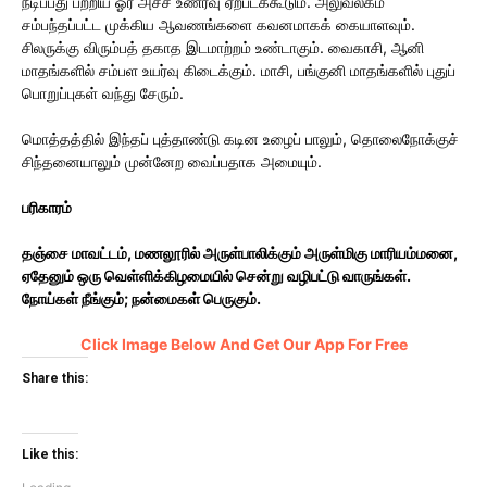
நீடிப்பது பற்றிய ஓர் அச்ச உணர்வு ஏற்படக்கூடும். அலுவலகம்
சம்பந்தப்பட்ட முக்கிய ஆவணங்களை கவனமாகக் கையாளவும்.
சிலருக்கு விரும்பத் தகாத இடமாற்றம் உண்டாகும். வைகாசி, ஆனி
மாதங்களில் சம்பள உயர்வு கிடைக்கும். மாசி, பங்குனி மாதங்களில் புதுப்
பொறுப்புகள் வந்து சேரும்.
மொத்தத்தில் இந்தப் புத்தாண்டு கடின உழைப் பாலும், தொலைநோக்குச்
சிந்தனையாலும் முன்னேற வைப்பதாக அமையும்.
பரிகாரம்
தஞ்சை மாவட்டம், மணலூரில் அருள்பாலிக்கும் அருள்மிகு மாரியம்மனை,
ஏதேனும் ஒரு வெள்ளிக்கிழமையில் சென்று வழிபட்டு வாருங்கள்.
நோய்கள் நீங்கும்; நன்மைகள் பெருகும்.
Click Image Below And Get Our App For Free
Share this:
Click
Click
to
to
Like this:
share
share