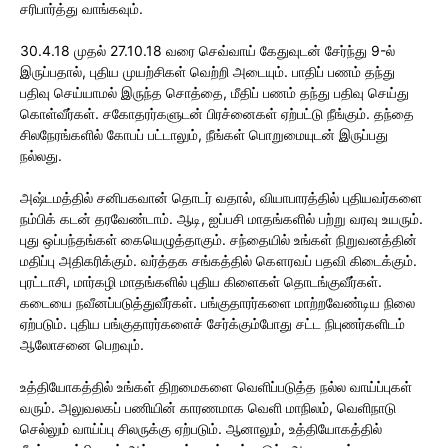
சரிபார்த்து வாங்கவும்.
30.4.18 முதல் 27.10.18 வரை செவ்வாய் கேதுவுடன் சேர்ந்து 9-ல்
இருப்பதால், புதிய முயற்சிகள் வெற்றி அடையும். பாதிப் பணம் தந்து
பதிவு செய்யாமல் இருந்த சொத்தை, மீதிப் பணம் தந்து பதிவு செய்து
கொள்வீர்கள். சகோதரர்களுடன் பிரச்னைகள் ஏற்பட்டு நீங்கும். தந்தை
சிலநேரங்களில் கோபப் பட்டாலும், நீங்கள் பொறுமையுடன் இருப்பது
நல்லது.
அஷ்டமத்தில் சனிபகவான் தொடர் வதால், வியாபாரத்தில் புதியவர்களை
நம்பிக் கடன் தரவேண்டாம். ஆடி, ஐப்பசி மாதங்களில் பற்று வரவு உயரும்.
புது ஒப்பந்தங்கள் கையெழுத்தாகும். சந்தையில் உங்கள் நிறுவனத்தின்
மதிப்பு அதிகரிக்கும். வர்த்தக சங்கத்தில் கௌரவப் பதவி கிடைக்கும்.
புரட்டாசி, மார்கழி மாதங்களில் புதிய கிளைகள் தொடங்குவீர்கள்.
கடையை நவீனப்படுத்துவீர்கள். பங்குதாரர்களை மாற்றவேண்டிய நிலை
ஏற்படும். புதிய பங்குதாரர்களைச் சேர்க்கும்போது சட்ட நிபுணர்களிடம்
ஆலோசனை பெறவும்.
உத்தியோகத்தில் உங்கள் திறமைகளை வெளிப்படுத்த நல்ல வாய்ப்புகள்
வரும். அலுவலகப் பணியின் காரணமாக வெளி மாநிலம், வெளிநாடு
செல்லும் வாய்ப்பு சிலருக்கு ஏற்படும். ஆனாலும், உத்தியோகத்தில்