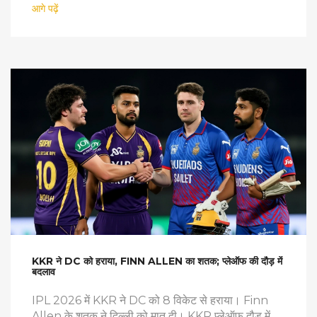
आगे पढ़ें
KKR ने DC को हराया, FINN ALLEN का शतक; प्लेऑफ की दौड़ में
बदलाव
IPL 2026 में KKR ने DC को 8 विकेट से हराया। Finn
Allen के शतक ने दिल्ली को मात दी। KKR प्लेऑफ दौड़ में