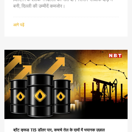
बनी, दिल्ली की उम्मीदें कमजोर।
आगे पढ़ें
ब्रेंट क्रूड 115 डॉलर पार, कचचे तेल के दामों में भयानक उछाल