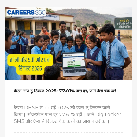
केरल प्लस टू रिजल्ट 2025: 77.81% पास दर, जानें कैसे चेक करें
केरल DHSE ने 22 मई 2025 को प्लस टू रिजल्ट जारी
किया। ओवरऑल पास दर 77.81% रही। जानें DigiLocker,
SMS और ऐप्स से रिजल्ट चेक करने का आसान तरीका।