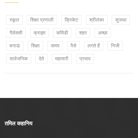
स्कूल
शिक्षा प्रणाली
क्रिकेट
श्रीलंका
सुजथा
गैलेक्सी
क्राइम
कॉमेडी
शहर
अच्छा
बनाऊं
शिक्षा
समय
पैसे
लगते हैं
निजी
सार्वजनिक
देते
महामारी
प्रभाव
तमिल कहानिय