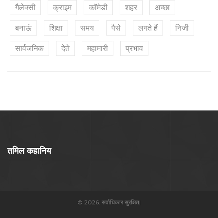
गैलेक्सी
क्राइम
कॉमेडी
शहर
अच्छा
बनाऊं
शिक्षा
समय
पैसे
लगते हैं
निजी
सार्वजनिक
देते
महामारी
प्रभाव
तमिल कहानिय
© 2026. सर्वाधिकार सुरक्षित|